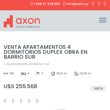
+598 97 438 556
info@axon.uy
VENTA APARTAMENTOS 4
DORMITORIOS DUPLEX OBRA EN
BARRIO SUR
Apartamento en Barrio Sur
Ref: 139
4
2
78,10 m²
114,75 m²
U$S 255.568
VENTA